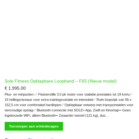
Sole Fitness Opklapbare Loopband – F65 (Nieuw model)
€
1,995.00
Plus- en minpunten ✅ Fluisterstille 3.0 pk motor voor stabiele prestaties tot 19 km/u✅
15 hellingsniveaus voor extra trainingsvariatie en intensiteit✅ Ruim loopvlak van 56 x
152,5 cm voor comfortabel hardlopen✅ Opklapbaar ontwerp met transportwielen voor
eenvoudige opslag✅ Bluetooth-connectie met SOLE+ App, Zwift en Kinomap➖ Geen
ingebouwde WiFi, alleen Bluetooth➖ Zwaarder toestel (121 kg), dus...
Toevoegen aan winkelwagen