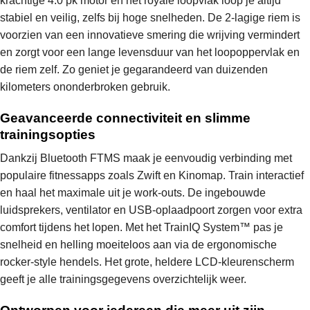
krachtige 4.0 pk motor en het royale loopvlak loop je altijd
stabiel en veilig, zelfs bij hoge snelheden. De 2-lagige riem is
voorzien van een innovatieve smering die wrijving vermindert
en zorgt voor een lange levensduur van het loopoppervlak en
de riem zelf. Zo geniet je gegarandeerd van duizenden
kilometers ononderbroken gebruik.
Geavanceerde connectiviteit en slimme
trainingsopties
Dankzij Bluetooth FTMS maak je eenvoudig verbinding met
populaire fitnessapps zoals Zwift en Kinomap. Train interactief
en haal het maximale uit je work-outs. De ingebouwde
luidsprekers, ventilator en USB-oplaadpoort zorgen voor extra
comfort tijdens het lopen. Met het TrainIQ System™ pas je
snelheid en helling moeiteloos aan via de ergonomische
rocker-style hendels. Het grote, heldere LCD-kleurenscherm
geeft je alle trainingsgegevens overzichtelijk weer.