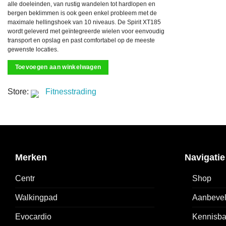
alle doeleinden, van rustig wandelen tot hardlopen en
bergen beklimmen is ook geen enkel probleem met de
maximale hellingshoek van 10 niveaus. De Spirit XT185
wordt geleverd met geïntegreerde wielen voor eenvoudig
transport en opslag en past comfortabel op de meeste
gewenste locaties.
Toevoegen aan winkelwagen
Store:
Fitnesstrading
Merken
Navigatie
Centr
Shop
Walkingpad
Aanbevel
Evocardio
Kennisb