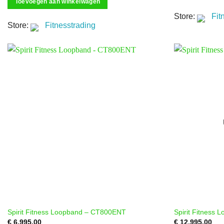
Nee
(12)
Toevoegen aan winkelwagen
Store:
Fit
Zonder Hellingshoek
(6)
Store:
Fitnesstrading
Apps
APP Ready 3.0
(4)
Geen
(11)
iConsole+
(3)
Kinomap
(21)
WalkingPad app
(1)
Zwift
(14)
Spirit Fitness Loopband – CT800ENT
Spirit Fitness
€
6,995.00
€
12,995.00