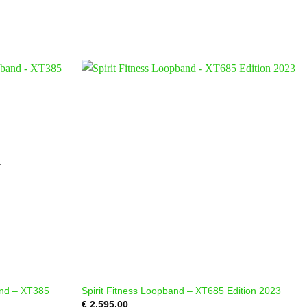
T
and – XT385
Spirit Fitness Loopband – XT685 Edition 2023
€
2,595.00