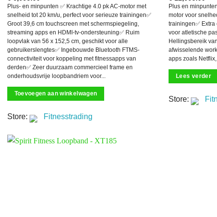
Plus- en minpunten ✅ Krachtige 4.0 pk AC-motor met
Plus en minpunten
snelheid tot 20 km/u, perfect voor serieuze trainingen✅
motor voor snelhed
Groot 39,6 cm touchscreen met schermspiegeling,
trainingen✅ Extra
streaming apps en HDMI-tv-ondersteuning✅ Ruim
voor atletische p
loopvlak van 56 x 152,5 cm, geschikt voor alle
Hellingsbereik va
gebruikerslengtes✅ Ingebouwde Bluetooth FTMS-
afwisselende work
connectiviteit voor koppeling met fitnessapps van
apps zoals Netflix
derden✅ Zeer duurzaam commercieel frame en
Lees verder
onderhoudsvrije loopbandriem voor...
Toevoegen aan winkelwagen
Store:
Fit
Store:
Fitnesstrading