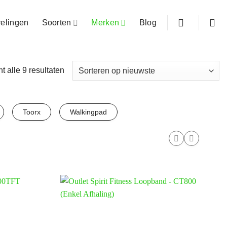
elingen
Soorten
Merken
Blog
Gesorteerd
t alle 9 resultaten
op
nieuwste
Toorx
Walkingpad