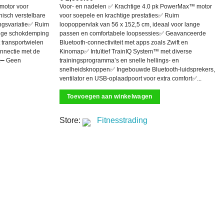
 motor voor
Voor- en nadelen ✅ Krachtige 4.0 pk PowerMax™ motor
nisch verstelbare
voor soepele en krachtige prestaties✅ Ruim
ingsvariatie✅ Ruim
loopoppervlak van 56 x 152,5 cm, ideaal voor lange
dige schokdemping
passen en comfortabele loopsessies✅ Geavanceerde
transportwielen
Bluetooth-connectiviteit met apps zoals Zwift en
nnectie met de
Kinomap✅ Intuïtief TrainIQ System™ met diverse
ift➖ Geen
trainingsprogramma’s en snelle hellings- en
snelheidsknoppen✅ Ingebouwde Bluetooth-luidsprekers,
ventilator en USB-oplaadpoort voor extra comfort✅...
Toevoegen aan winkelwagen
Store:
Fitnesstrading