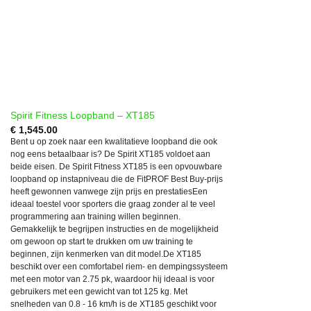
Spirit Fitness Loopband – XT185
€
1,545.00
Bent u op zoek naar een kwalitatieve loopband die ook
nog eens betaalbaar is? De Spirit XT185 voldoet aan
beide eisen. De Spirit Fitness XT185 is een opvouwbare
loopband op instapniveau die de FitPROF Best Buy-prijs
heeft gewonnen vanwege zijn prijs en prestatiesEen
ideaal toestel voor sporters die graag zonder al te veel
programmering aan training willen beginnen.
Gemakkelijk te begrijpen instructies en de mogelijkheid
om gewoon op start te drukken om uw training te
beginnen, zijn kenmerken van dit model.De XT185
beschikt over een comfortabel riem- en dempingssysteem
met een motor van 2.75 pk, waardoor hij ideaal is voor
gebruikers met een gewicht van tot 125 kg. Met
snelheden van 0.8 - 16 km/h is de XT185 geschikt voor