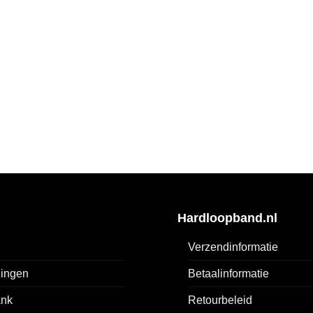
Hardloopband.nl
Verzendinformatie
ingen
Betaalinformatie
ank
Retourbeleid