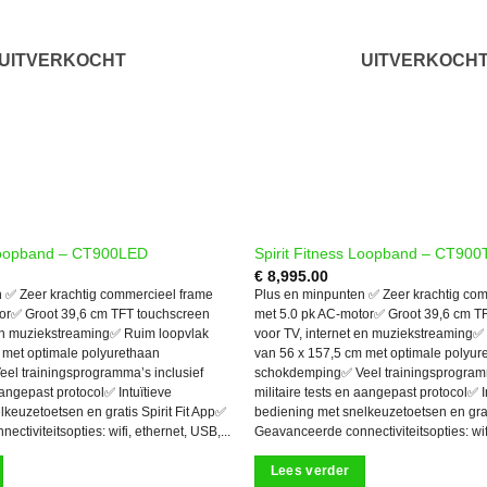
UITVERKOCHT
UITVERKOCH
 Loopband – CT900LED
Spirit Fitness Loopband – CT90
€
8,995.00
 ✅ Zeer krachtig commercieel frame
Plus en minpunten ✅ Zeer krachtig co
or✅ Groot 39,6 cm TFT touchscreen
met 5.0 pk AC-motor✅ Groot 39,6 cm T
 en muziekstreaming✅ Ruim loopvlak
voor TV, internet en muziekstreaming✅
 met optimale polyurethaan
van 56 x 157,5 cm met optimale polyur
l trainingsprogramma’s inclusief
schokdemping✅ Veel trainingsprogramm
 aangepast protocol✅ Intuïtieve
militaire tests en aangepast protocol✅ I
keuzetoetsen en gratis Spirit Fit App✅
bediening met snelkeuzetoetsen en grat
ctiviteitsopties: wifi, ethernet, USB,...
Geavanceerde connectiviteitsopties: wifi
Lees verder