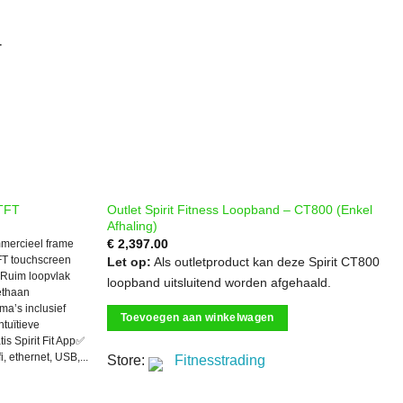
T
Outlet Spirit Fitness Loopband – CT800 (Enkel
0TFT
Afhaling)
€
2,397.00
mmercieel frame
Let op:
Als outletproduct kan deze Spirit CT800
FT touchscreen
 Ruim loopvlak
loopband uitsluitend worden afgehaald.
ethaan
a’s inclusief
Toevoegen aan winkelwagen
ntuïtieve
is Spirit Fit App✅
, ethernet, USB,...
Store:
Fitnesstrading