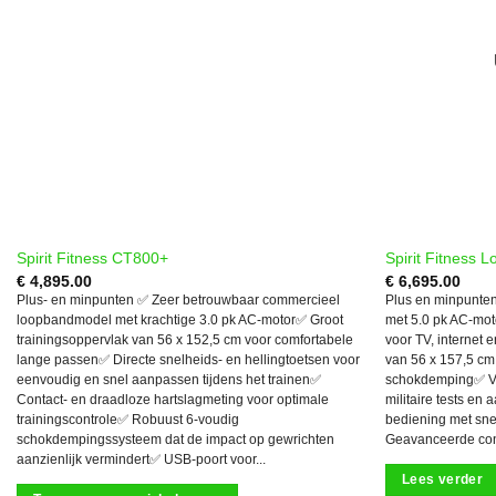
Inklapbaar
Ja
(19)
Nee
(8)
Hellingshoek
0 tot 15 niveau
(3)
Spirit Fitness CT800+
Spirit Fitness
15 niveaus
(2)
€
4,895.00
€
6,695.00
Plus- en minpunten ✅ Zeer betrouwbaar commercieel
Plus en minpunten
3 niveaus
(1)
loopbandmodel met krachtige 3.0 pk AC-motor✅ Groot
met 5.0 pk AC-mot
trainingsoppervlak van 56 x 152,5 cm voor comfortabele
voor TV, internet
6 tot 15 niveaus
(1)
lange passen✅ Directe snelheids- en hellingtoetsen voor
van 56 x 157,5 cm
eenvoudig en snel aanpassen tijdens het trainen✅
schokdemping✅ Vee
Contact- en draadloze hartslagmeting voor optimale
militaire tests en
Ja
(7)
trainingscontrole✅ Robuust 6-voudig
bediening met snel
schokdempingssysteem dat de impact op gewrichten
Geavanceerde conne
Met Hellingshoek
(34)
aanzienlijk vermindert✅ USB-poort voor...
Lees verder