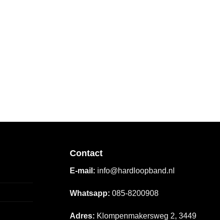
Contact
E-mail:
info@hardloopband.nl
Whatsapp:
085-8200908
Adres:
Klompenmakersweg 2, 3449