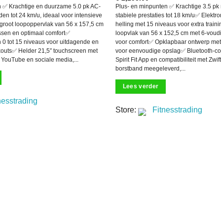
 ✅ Krachtige en duurzame 5.0 pk AC-
Plus- en minpunten ✅ Krachtige 3.5 pk
en tot 24 km/u, ideaal voor intensieve
stabiele prestaties tot 18 km/u✅ Elektro
 groot loopoppervlak van 56 x 157,5 cm
helling met 15 niveaus voor extra train
assen en optimaal comfort✅
loopvlak van 56 x 152,5 cm met 6-vou
n 0 tot 15 niveaus voor uitdagende en
voor comfort✅ Opklapbaar ontwerp met 
outs✅ Helder 21,5″ touchscreen met
voor eenvoudige opslag✅ Bluetooth-co
, YouTube en sociale media,...
Spirit Fit App en compatibiliteit met Zw
borstband meegeleverd,...
Lees verder
nesstrading
Store:
Fitnesstrading