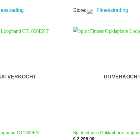
nesstrading
Store:
Fitnesstrading
UITVERKOCHT
UITVERKOCH
 Loopband CT1000ENT
Spirit Fitness Opklapbare Loopb
€
2,295.00