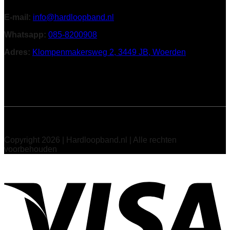
E-mail:
info@hardloopband.nl
Whatsapp:
085-8200908
Adres:
Klompenmakersweg 2, 3449 JB, Woerden
Volg ons
Copyright 2026 | Hardloopband.nl | Alle rechten
voorbehouden