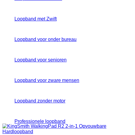
Maximum snelheid
Loopband met Zwift
Inklapbaar
Loopband voor onder bureau
Ja
(19)
Nee
(8)
Loopband voor senioren
Hellingshoek
Loopband voor zware mensen
0 tot 15 niveau
(3)
15 niveaus
(2)
3 niveaus
(1)
Loopband zonder motor
6 tot 15 niveaus
(1)
Ja
(7)
Professionele loopband
Met Hellingshoek
(34)