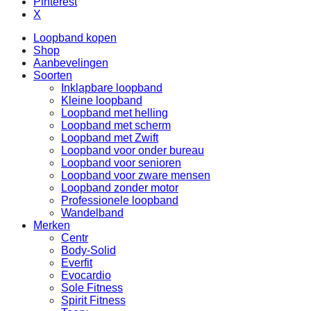
Pinterest
X
Loopband kopen
Shop
Aanbevelingen
Soorten
Inklapbare loopband
Kleine loopband
Loopband met helling
Loopband met scherm
Loopband met Zwift
Loopband voor onder bureau
Loopband voor senioren
Loopband voor zware mensen
Loopband zonder motor
Professionele loopband
Wandelband
Merken
Centr
Body-Solid
Everfit
Evocardio
Sole Fitness
Spirit Fitness