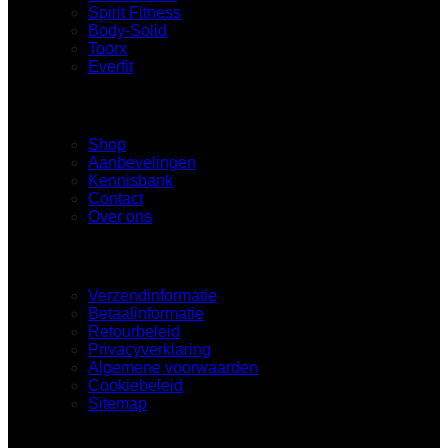
Spirit Fitness
Body-Solid
Toorx
Everfit
Navigatie
Shop
Aanbevelingen
Kennisbank
Contact
Over ons
Hardloopband.nl
Verzendinformatie
Betaalinformatie
Retourbeleid
Privacyverklaring
Algemene voorwaarden
Cookiebeleid
Sitemap
Contact