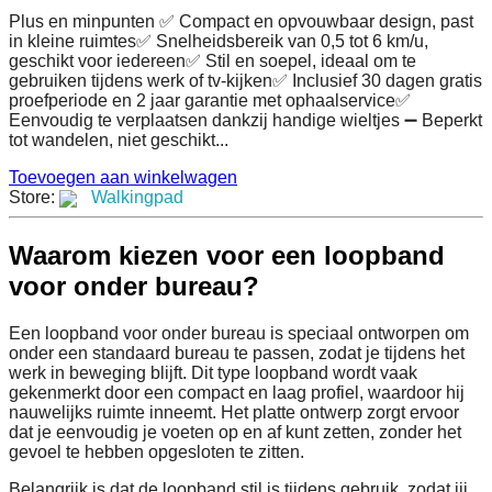
Plus en minpunten ✅ Compact en opvouwbaar design, past
in kleine ruimtes✅ Snelheidsbereik van 0,5 tot 6 km/u,
geschikt voor iedereen✅ Stil en soepel, ideaal om te
gebruiken tijdens werk of tv-kijken✅ Inclusief 30 dagen gratis
proefperiode en 2 jaar garantie met ophaalservice✅
Eenvoudig te verplaatsen dankzij handige wieltjes ➖ Beperkt
tot wandelen, niet geschikt...
Toevoegen aan winkelwagen
Store:
Walkingpad
Waarom kiezen voor een loopband
voor onder bureau?
Een loopband voor onder bureau is speciaal ontworpen om
onder een standaard bureau te passen, zodat je tijdens het
werk in beweging blijft. Dit type loopband wordt vaak
gekenmerkt door een compact en laag profiel, waardoor hij
nauwelijks ruimte inneemt. Het platte ontwerp zorgt ervoor
dat je eenvoudig je voeten op en af kunt zetten, zonder het
gevoel te hebben opgesloten te zitten.
Belangrijk is dat de loopband stil is tijdens gebruik, zodat jij