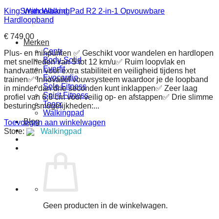
Nee
(12)
KingSmith WalkingPad R2 2-in-1 Opvouwbare
Wandelband
Zonder Hellingshoek
(6)
Hardloopband
€
749.00
Merken
Apps
Centr
Plus- en minpunten ✅ Geschikt voor wandelen en hardlopen
Body-Solid
met snelheden van 5 tot 12 km/u✅ Ruim loopvlak en
APP Ready 3.0
(4)
Everfit
handvatten voor extra stabiliteit en veiligheid tijdens het
Evocardio
Geen
(11)
trainen✅ Innovatief vouwsysteem waardoor je de loopband
Sole Fitness
in minder dan drie seconden kunt inklappen✅ Zeer laag
iConsole+
(3)
Spirit Fitness
profiel van 6,6 cm voor veilig op- en afstappen✅ Drie slimme
Toorx
besturingsmogelijkheden:...
Kinomap
(21)
Walkingpad
Blog
WalkingPad app
(1)
Toevoegen aan winkelwagen
Store:
Walkingpad
Zwift
(14)
Geen producten in de winkelwagen.