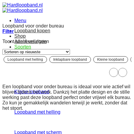
Ga
naar
inhoud
Menu
Loopband voor onder bureau
Loopband kopen
Filter
Shop
Gesorteerd
Toont alle 4 resultaten
Aanbevelingen
op
Soorten
nieuwste
Loopband met helling
Inklapbare loopband
Kleine loopband
Inklapbare loopband
Een loopband voor onder bureau is ideaal voor wie actief wil
Kleine loopband
blijven tijdens het werk. Dankzij het platte design en de stille
werking past deze loopband perfect onder vrijwel elk bureau.
Zo kun je gemakkelijk wandelen terwijl je werkt, zonder dat
het stoort.
Loopband met helling
Loopband met scherm