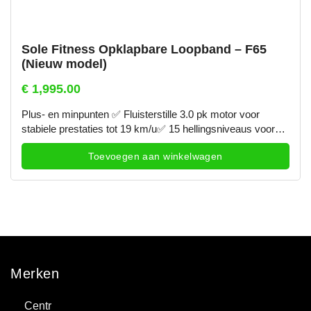
Sole Fitness Opklapbare Loopband – F65
(Nieuw model)
€
1,995.00
Plus- en minpunten ✅ Fluisterstille 3.0 pk motor voor
stabiele prestaties tot 19 km/u✅ 15 hellingsniveaus voor
extra trainingsvariatie en intensiteit✅ Ruim loopvlak van 56
Toevoegen aan winkelwagen
x 152,5 cm voor comfortabel hardlopen✅ Opklapbaar
ontwerp met transportwielen voor eenvoudige opslag✅
Bluetooth-connectie met SOLE+ App, Zwift en Kinomap➖
Geen ingebouwde WiFi, alleen Bluetooth➖ Zwaarder toestel
(121 kg), dus...
Merken
Centr