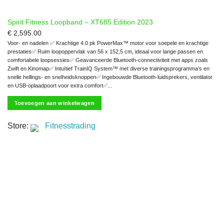
Spirit Fitness Loopband – XT685 Edition 2023
€
2,595.00
Voor- en nadelen ✅ Krachtige 4.0 pk PowerMax™ motor voor soepele en krachtige
prestaties✅ Ruim loopoppervlak van 56 x 152,5 cm, ideaal voor lange passen en
comfortabele loopsessies✅ Geavanceerde Bluetooth-connectiviteit met apps zoals
Zwift en Kinomap✅ Intuïtief TrainIQ System™ met diverse trainingsprogramma’s en
snelle hellings- en snelheidsknoppen✅ Ingebouwde Bluetooth-luidsprekers, ventilator
en USB-oplaadpoort voor extra comfort✅...
Toevoegen aan winkelwagen
Store:
Fitnesstrading