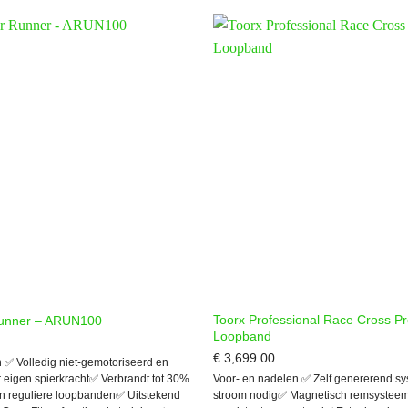
Toorx Professional Race Cross P
Runner – ARUN100
Loopband
€
3,699.00
 ✅ Volledig niet-gemotoriseerd en
Voor- en nadelen ✅ Zelf genererend s
eigen spierkracht✅ Verbrandt tot 30%
stroom nodig✅ Magnetisch remsysteem
n reguliere loopbanden✅ Uitstekend