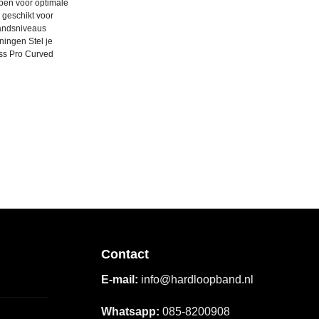
pen voor optimale
 geschikt voor
tandsniveaus
ningen Stel je
oss Pro Curved
Contact
E-mail:
info@hardloopband.nl
Whatsapp:
085-8200908