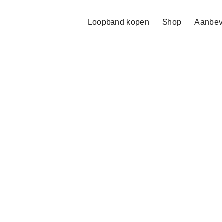
Loopband kopen
Shop
Aanbev
Evocardio
€
3,495.00
Betrouwbare 
Snelle lever