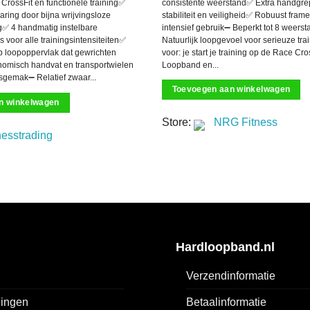
consistente weerstand✅ Extra handgre
, CrossFit en functionele training✅
stabiliteit en veiligheid✅ Robuust frame
ring door bijna wrijvingsloze
intensief gebruik➖ Beperkt tot 8 weers
g✅ 4 handmatig instelbare
Natuurlijk loopgevoel voor serieuze trai
voor alle trainingsintensiteiten✅
voor: je start je training op de Race Cr
ip loopoppervlak dat gewrichten
Loopband en...
omisch handvat en transportwielen
ksgemak➖ Relatief zwaar...
Toevoegen aan winkelwagen
n winkelwagen
Store:
NRG Fitness
nesstrading
Hardloopband.nl
Verzendinformatie
ingen
Betaalinformatie