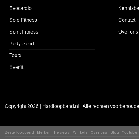
Evocardio
Kennisb
Sole Fitness
Contact
Spirit Fitness
Over ons
Body-Solid
Toorx
Everfit
Copyright 2026 | Hardloopband.nl | Alle rechten voorbehoud
Beste loopband
Merken
Reviews
Winkels
Over ons
Blog
Youtube