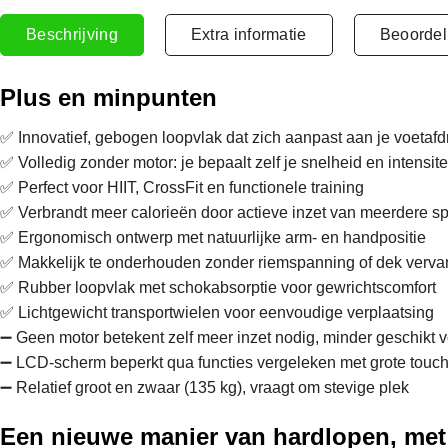
Beschrijving
Extra informatie
Beoordel
Plus en minpunten
✅ Innovatief, gebogen loopvlak dat zich aanpast aan je voetaf
✅ Volledig zonder motor: je bepaalt zelf je snelheid en intensite
✅ Perfect voor HIIT, CrossFit en functionele training
✅ Verbrandt meer calorieën door actieve inzet van meerdere s
✅ Ergonomisch ontwerp met natuurlijke arm- en handpositie
✅ Makkelijk te onderhouden zonder riemspanning of dek verv
✅ Rubber loopvlak met schokabsorptie voor gewrichtscomfort
✅ Lichtgewicht transportwielen voor eenvoudige verplaatsing
➖ Geen motor betekent zelf meer inzet nodig, minder geschikt vo
➖ LCD-scherm beperkt qua functies vergeleken met grote touc
➖ Relatief groot en zwaar (135 kg), vraagt om stevige plek
Een nieuwe manier van hardlopen, met