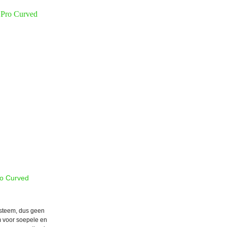
ro Curved
ysteem, dus geen
 voor soepele en