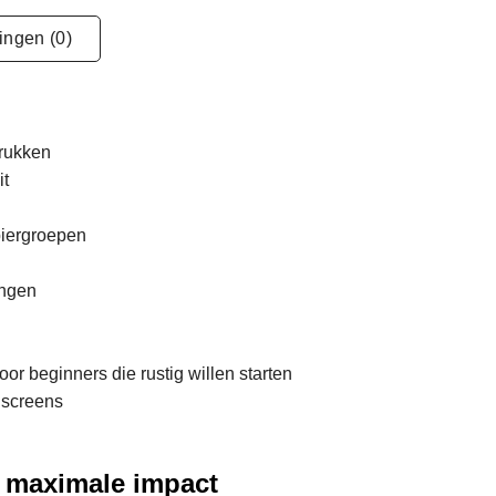
ingen (0)
drukken
it
piergroepen
angen
or beginners die rustig willen starten
hscreens
 maximale impact