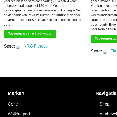
voor realistische hardloopervaring ✅ Geschikt voor
geschikt voor HIIT
intensieve trainingen tot 180 kg ✅ Meerdere
Vloeiende looperva
trainingsprogramma’s voor variatie en uitdaging ➖ Niet
lattenoverbrengin
opklapbaar: vereist vaste ruimte Een airrunner voor de
weerstandsniveaus 
gevorderde sporter Stel je voor: je zet je eerste stap op
Rubberen, anti-sl
de...
beschermt✅ Ergon
voor extra gebrui
Toevoegen aan winkelwagen
Toevoegen aa
Store:
NRG Fitness
Store:
Fit
Merken
Navigatie
Centr
Shop
Walkingpad
Aanbevel