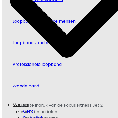
Loopband voor zware mensen
Loopband zonder motor
Professionele loopband
Wandelband
Merken
Eerste indruk van de Focus Fitness Jet 2
Centr
Voor- en nadelen
Body-Solid