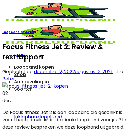
Ga
naar
inhoud
Loopband reviews
Focus Fitness Jet 2: Review &
Menu
testrapport
Loopband kopen
Geplaatst op
december 2, 2022
augustus 12, 2025
door
Shop
Peter
Aanbevelingen
Soorten
02
dec
De Focus fitness Jet 2 is een loopband die geschikt is
Inklapbare loopband
voor thuisgebruik. Is dit de ideale loopband voor jou? In
deze review bespreken we deze loopband uitgebreid.