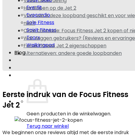
Video beoordeling
Everfit
Hardlopen op de Jet 2
Evocardio
Voor wie is deze loopband geschikt en voor wie
Sole Fitness
niet?
Spirit Fitness
Onze conclusie: Focus Fitness Jet 2 kopen of ni
Toorx
Wat zeggen gebruikers? (Reviews en ervaring
Walkingpad
Focus Fitness Jet 2 eigenschappen
Blog
Alternatieven: andere goede loopbanden
Eerste indruk van de Focus Fitness
Jet 2
Geen producten in de winkelwagen.
Terug naar winkel
We beginnen onze reviews altijd met de eerste indruk