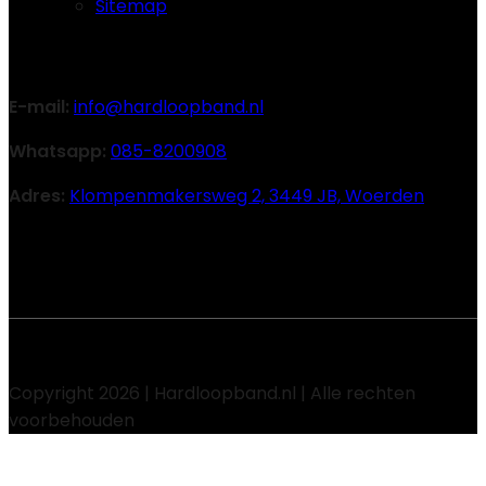
Sitemap
Contact
E-mail:
info@hardloopband.nl
Whatsapp:
085-8200908
Adres:
Klompenmakersweg 2, 3449 JB, Woerden
Volg ons
Copyright 2026 | Hardloopband.nl | Alle rechten
voorbehouden