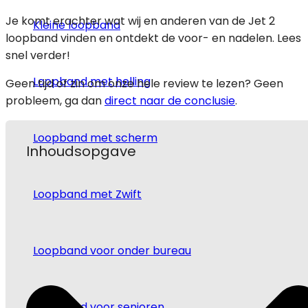
Je komt erachter wat wij en anderen van de Jet 2
Kleine loopband
loopband vinden en ontdekt de voor- en nadelen. Lees
snel verder!
Loopband met helling
Geen tijd of zin om onze hele review te lezen? Geen
probleem, ga dan
direct naar de conclusie
.
Loopband met scherm
Inhoudsopgave
Loopband met Zwift
Loopband voor onder bureau
Loopband voor senioren