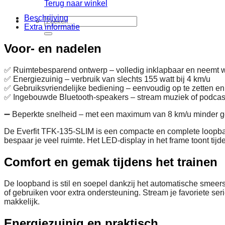
Terug naar winkel
Beschrijving
Zoeken
Extra informatie
naar:
Voor- en nadelen
✅ Ruimtebesparend ontwerp – volledig inklapbaar en neemt we
✅ Energiezuinig – verbruik van slechts 155 watt bij 4 km/u
✅ Gebruiksvriendelijke bediening – eenvoudig op te zetten e
✅ Ingebouwde Bluetooth-speakers – stream muziek of podcasts
➖ Beperkte snelheid – met een maximum van 8 km/u minder ge
De Everfit TFK-135-SLIM is een compacte en complete loopband
bespaar je veel ruimte. Het LED-display in het frame toont tijd
Comfort en gemak tijdens het trainen
De loopband is stil en soepel dankzij het automatische smeer
of gebruiken voor extra ondersteuning. Stream je favoriete s
makkelijk.
Energiezuinig en praktisch