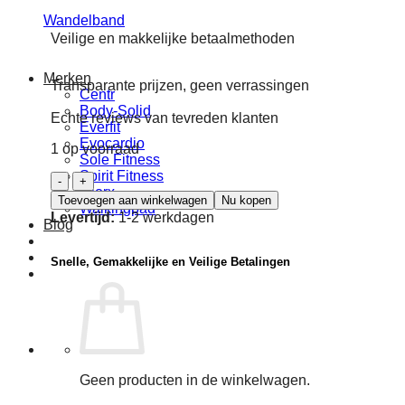
Wandelband
Veilige en makkelijke betaalmethoden
Merken
Transparante prijzen, geen verrassingen
Centr
Body-Solid
Echte reviews van tevreden klanten
Everfit
Evocardio
1 op voorraad
Sole Fitness
Spirit Fitness
Everfit
Toorx
Loopband
Toevoegen aan winkelwagen
Nu kopen
Walkingpad
TFK-
Levertijd:
1-2 werkdagen
Blog
135-
SLIM
aantal
Snelle, Gemakkelijke en Veilige Betalingen
Geen producten in de winkelwagen.