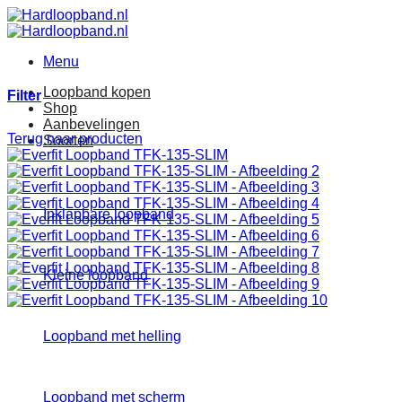
Ga
naar
inhoud
Menu
Loopband kopen
Filter
Shop
Aanbevelingen
Terug naar producten
Soorten
Inklapbare loopband
Kleine loopband
Loopband met helling
Loopband met scherm