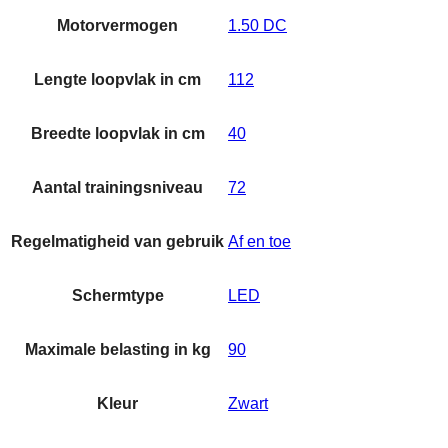
Motorvermogen
1.50 DC
Lengte loopvlak in cm
112
Breedte loopvlak in cm
40
Aantal trainingsniveau
72
Regelmatigheid van gebruik
Af en toe
Schermtype
LED
Maximale belasting in kg
90
Kleur
Zwart