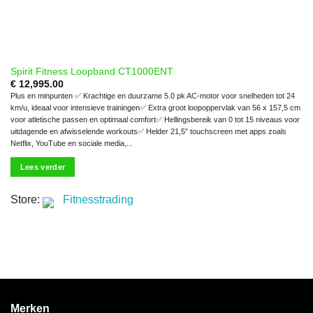
Spirit Fitness Loopband CT1000ENT
€
12,995.00
Plus en minpunten ✅ Krachtige en duurzame 5.0 pk AC-motor voor snelheden tot 24
km/u, ideaal voor intensieve trainingen✅ Extra groot loopoppervlak van 56 x 157,5 cm
voor atletische passen en optimaal comfort✅ Hellingsbereik van 0 tot 15 niveaus voor
uitdagende en afwisselende workouts✅ Helder 21,5″ touchscreen met apps zoals
Netflix, YouTube en sociale media,...
Lees verder
Store:
Fitnesstrading
Merken