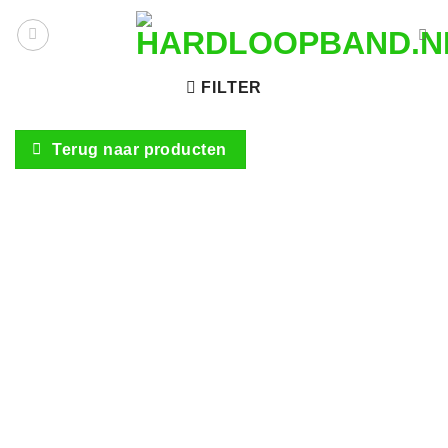
Ga
naar
inhoud
FILTER
Terug naar producten
Bowflex Loopband 56
€
3,999.00